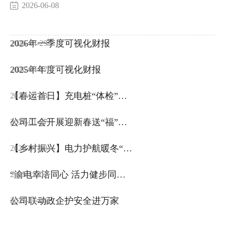
2026-06-08
2026年一季度可视化财报
2026-04-29
2025年年度可视化财报
2026-04-17
【春运首日】充电桩“体检”护
2026-02-03
航春运返乡路
公司工会开展迎新春送“福”活
2026-01-27
动
【乡村振兴】电力护航暖冬“菜
2026-01-10
篮子”
“渝电幸涪同心 活力健步同行”
2025-12-02
2025年职工健步走活动
公司联动政企护安全进万家
2025-11-06