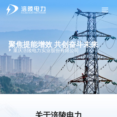
跳
Main
至
Menu
内
容
聚焦提能增效 共创奋斗未来
重庆涪陵电力实业股份有限公司
关于涪陵电力