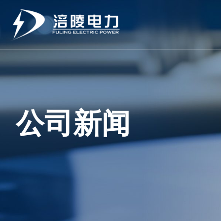
跳
至
内
容
公司新闻